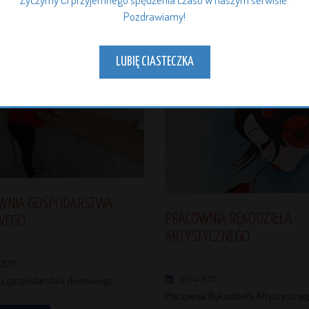
Pozdrawiamy!
LUBIĘ CIASTECZKA
WNIA GOSPODARSTWA
PRACOWNIA RĘKODZIEŁA
WEGO
ARTYSTYCZNEGO
2017
12-04-2017
ia gospodarstwa domowego
Pracownia Rękodzieła Artystyczne