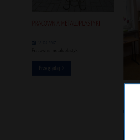
PRACOWNIA METALOPLASTYKI
13-04-2017
Pracownia metaloplastyki
Przeglądaj
PRACO
13-04-
Pracowni
Prze