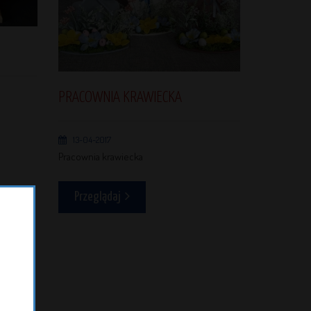
PRACOWNIA KRAWIECKA
13-04-2017
Pracownia krawiecka
Przeglądaj