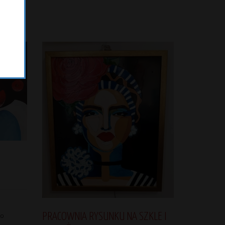
go
PRACOWNIA RYSUNKU NA SZKLE I