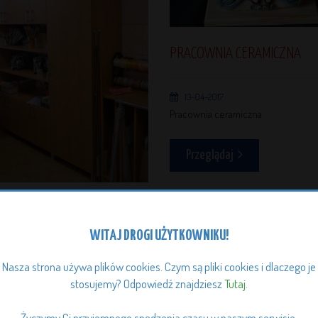
PRACOWNIA CERAMICZNA
13-04-2017
Pracownia ceramiczna
Przeglądaj
WNIA STOLARSKA
WITAJ DROGI UŻYTKOWNIKU!
2017
Nasza strona używa plików cookies. Czym są pliki cookies i dlaczego je
a stolarska
stosujemy? Odpowiedź znajdziesz
Tutaj
.
glądaj
Życzymy Ci przyjemnego spędzenia czasu w naszym serwisie.