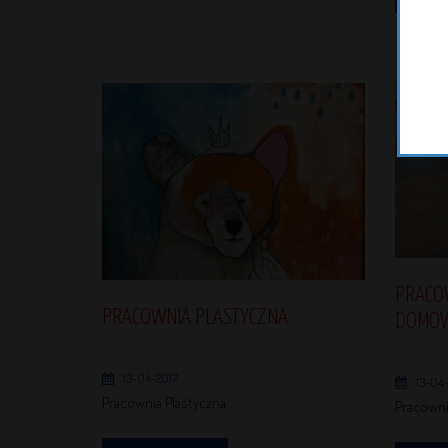
PRACO
PRACOWNIA PLASTYCZNA
DOMO
13-04-2017
13-04-
Pracownia Plastyczna
Pracown