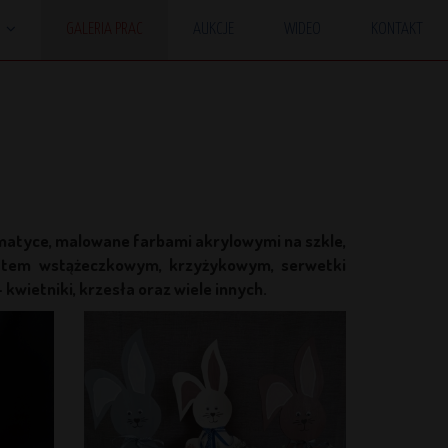
E
GALERIA PRAC
AUKCJE
WIDEO
KONTAKT
matyce, malowane farbami akrylowymi na szkle,
aftem wstążeczkowym, krzyżykowym, serwetki
wietniki, krzesła oraz wiele innych.