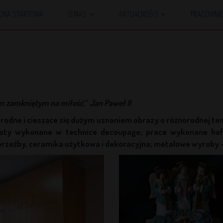
ONA STARTOWA
O NAS
AKTUALNOŚCI
PRACOWNI
tem zamkniętym na miłość.”
Jan Paweł II
rodne i cieszące się dużym uznaniem obrazy o różnorodnej te
edmioty wykonane w technice decoupage; prace wykonane h
rzeźby, ceramika użytkowa i dekoracyjna; metalowe wyroby - k